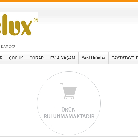
Z KARGO!
R
ÇOCUK
ÇORAP
EV & YAŞAM
Yeni Ürünler
TAYT&TAYT 