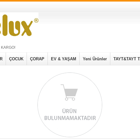
Z KARGO!
R
ÇOCUK
ÇORAP
EV & YAŞAM
Yeni Ürünler
TAYT&TAYT 